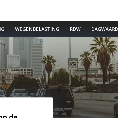
NG
WEGENBELASTING
RDW
DAGWAARD
op de