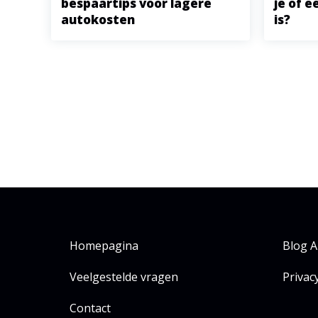
bespaartips voor lagere
je of 
autokosten
is?
Homepagina
Blog A
Veelgestelde vragen
Privac
Contact