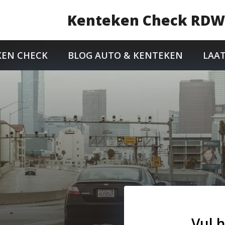
Kenteken Check RD
KEN CHECK
BLOG AUTO & KENTEKEN
LAA
Vul 