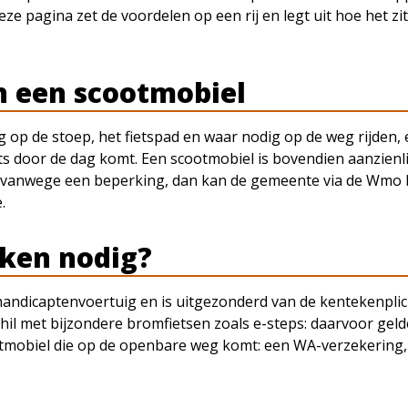
ze pagina zet de voordelen op een rij en legt uit hoe het zi
n een scootmobiel
mag op de stoep, het fietspad en waar nodig op de weg rijde
s door de dag komt. Een scootmobiel is bovendien aanzienl
g vanwege een beperking, dan kan de gemeente via de Wmo b
.
eken nodig?
andicaptenvoertuig en is uitgezonderd van de kentekenplicht
schil met bijzondere bromfietsen zoals e-steps: daarvoor gel
ootmobiel die op de openbare weg komt: een WA-verzekering